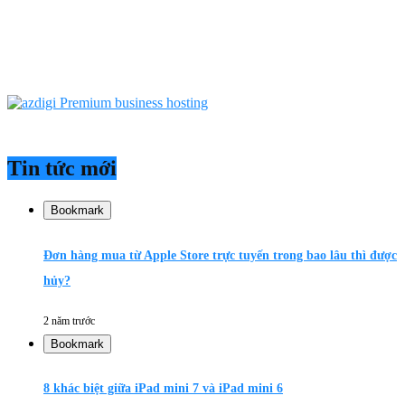
Tin tức mới
Bookmark
Đơn hàng mua từ Apple Store trực tuyến trong bao lâu thì được
hủy?
2 năm trước
Bookmark
8 khác biệt giữa iPad mini 7 và iPad mini 6