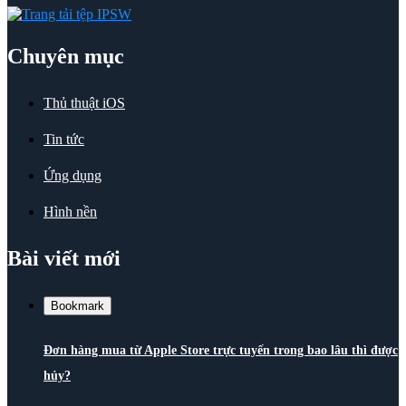
Chuyên mục
Thủ thuật iOS
Tin tức
Ứng dụng
Hình nền
Bài viết mới
Bookmark
Đơn hàng mua từ Apple Store trực tuyến trong bao lâu thì được
hủy?