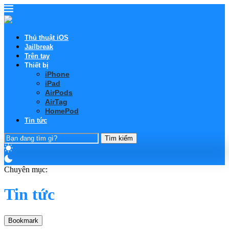
Thủ thuật iOS
Jailbreak
Trên tay
Thiết bị
iPhone
iPad
AirPods
AirTag
HomePod
Tin tức
Tìm kiếm
Chuyên mục:
Tin tức
Bookmark