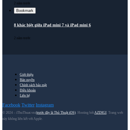
2 năm trước
Bookmark
8 khác biệt giữa iPad mini 7 và iPad mini 6
2 năm trước
Giới thiệu
Bản quyền
Chính sách bảo mật
Điều khoản
Liên hệ
Facebook
Twitter
Instagram
© 2024 – iThuThuat.vn
(trước đây là Thủ Thuật iOS)
. Hosting bởi
AZDIGI
. Trang web
này không liên kết với Apple.