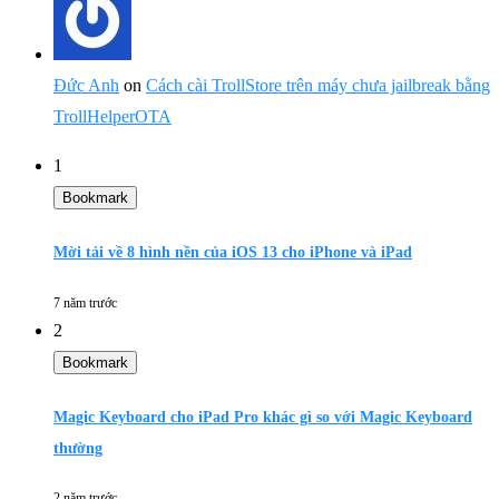
Đức Anh
on
Cách cài TrollStore trên máy chưa jailbreak bằng
TrollHelperOTA
1
Bookmark
Mời tải về 8 hình nền của iOS 13 cho iPhone và iPad
7 năm trước
2
Bookmark
Magic Keyboard cho iPad Pro khác gì so với Magic Keyboard
thường
2 năm trước