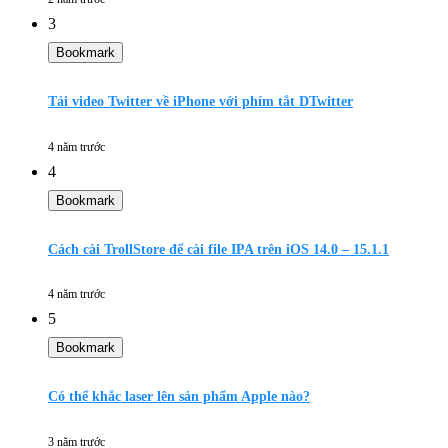
3
Bookmark
Tải video Twitter về iPhone với phím tắt DTwitter
4 năm trước
4
Bookmark
Cách cài TrollStore để cài file IPA trên iOS 14.0 – 15.1.1
4 năm trước
5
Bookmark
Có thể khắc laser lên sản phẩm Apple nào?
3 năm trước