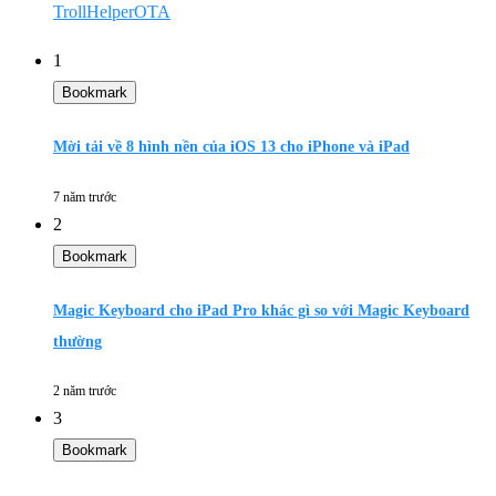
TrollHelperOTA
1
Bookmark
Mời tải về 8 hình nền của iOS 13 cho iPhone và iPad
7 năm trước
2
Bookmark
Magic Keyboard cho iPad Pro khác gì so với Magic Keyboard
thường
2 năm trước
3
Bookmark