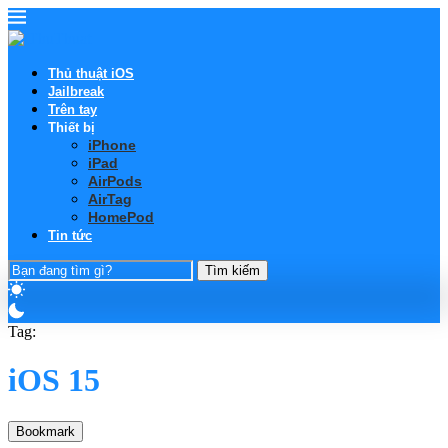
Thủ thuật iOS
Jailbreak
Trên tay
Thiết bị
iPhone
iPad
AirPods
AirTag
HomePod
Tin tức
Tìm kiếm
Tag:
iOS 15
Bookmark