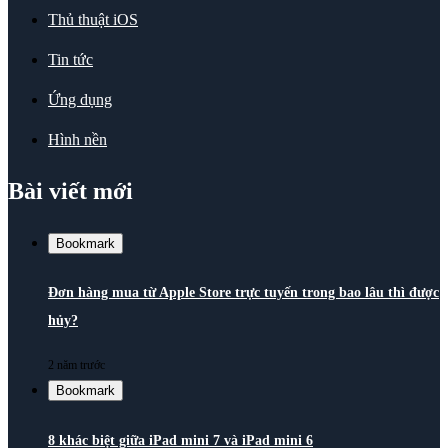
Thủ thuật iOS
Tin tức
Ứng dụng
Hình nền
Bài viết mới
Bookmark
Đơn hàng mua từ Apple Store trực tuyến trong bao lâu thì được
hủy?
2 năm trước
Bookmark
8 khác biệt giữa iPad mini 7 và iPad mini 6