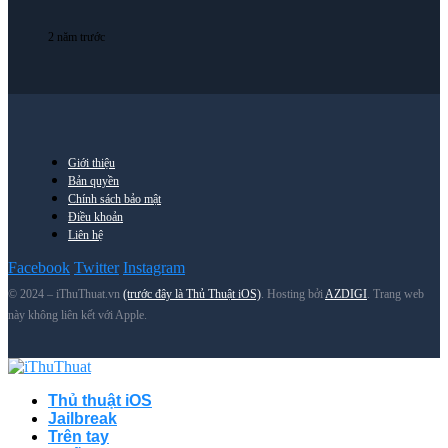
2 năm trước
Giới thiệu
Bản quyền
Chính sách bảo mật
Điều khoản
Liên hệ
Facebook
Twitter
Instagram
© 2024 – iThuThuat.vn
(trước đây là Thủ Thuật iOS)
. Hosting bởi
AZDIGI
. Trang web
này không liên kết với Apple.
Thủ thuật iOS
Jailbreak
Trên tay