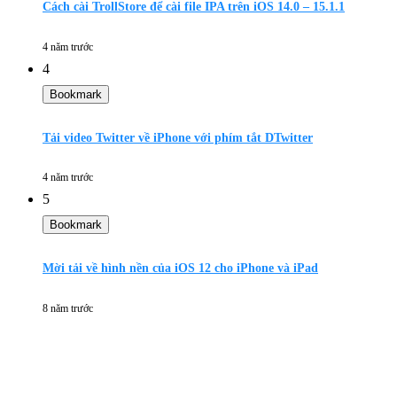
Cách cài TrollStore để cài file IPA trên iOS 14.0 – 15.1.1
4 năm trước
4
Bookmark
Tải video Twitter về iPhone với phím tắt DTwitter
4 năm trước
5
Bookmark
Mời tải về hình nền của iOS 12 cho iPhone và iPad
8 năm trước